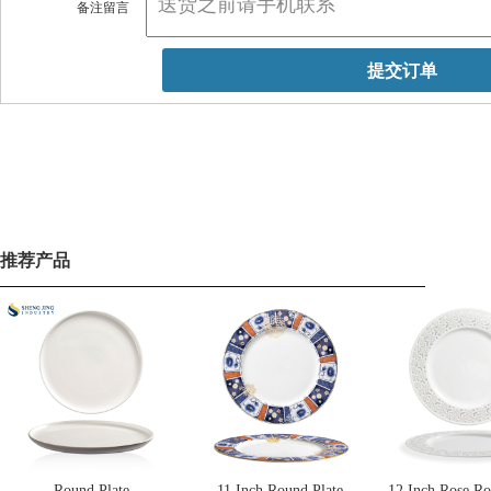
备注留言
推荐产品
Round Plate
11 Inch Round Plate
12 Inch Rose Ro