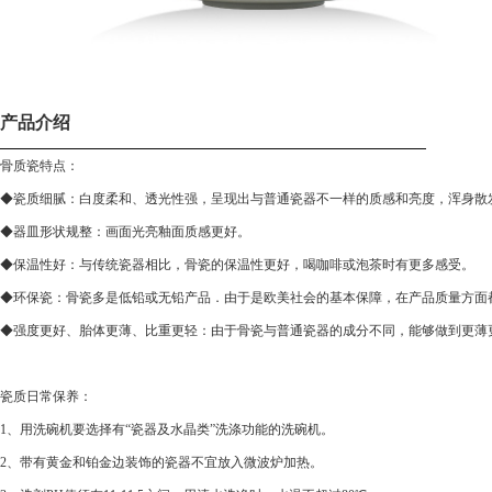
产品介绍
骨质瓷特点：
◆瓷质细腻：白度柔和、透光性强，呈现出与普通瓷器不一样的质感和亮度，浑身散
◆器皿形状规整：画面光亮釉面质感更好。
◆保温性好：与传统瓷器相比，骨瓷的保温性更好，喝咖啡或泡茶时有更多感受。
◆环保瓷：骨瓷多是低铅或无铅产品．由于是欧美社会的基本保障，在产品质量方面
◆强度更好、胎体更薄、比重更轻：由于骨瓷与普通瓷器的成分不同，能够做到更薄
瓷质日常保养：
1、用洗碗机要选择有“瓷器及水晶类”洗涤功能的洗碗机。
2、带有黄金和铂金边装饰的瓷器不宜放入微波炉加热。