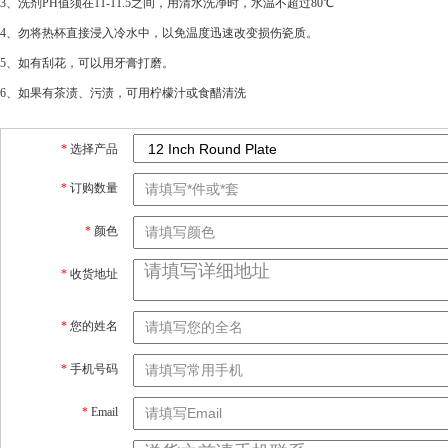
3、洗剂PH值须在11-11.5之间，用清水洗净时，水温不超过80℃
4、勿将热杯直接浸入冷水中，以免温度迅速改变损伤瓷质。
5、如有刮花，可以用牙膏打磨。
6、如果有茶渍、污渍，可用柠檬汁或食醋清洗
*
选择产品
*
订购数量
*
颜色
*
收货地址
*
您的姓名
*
手机号码
*
Email